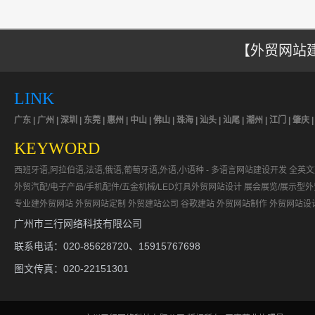
【外贸网站建
LINK
广东 | 广州 | 深圳 | 东莞 | 惠州 | 中山 | 佛山 | 珠海 | 汕头 | 汕尾 | 潮州 | 江门 | 肇庆 
KEYWORD
西班牙语,阿拉伯语,法语,俄语,葡萄牙语,外语,小语种 - 多语言网站建设开发
全英文
外贸汽配/电子产品/手机配件/五金机械/LED灯具外贸网站设计
展会展览/展示型
专业建外贸网站
外贸网站定制
外贸建站公司
谷歌建站
外贸网站制作
外贸网站设
广州市三行网络科技有限公司
联系电话：020-85628720、15915767698
图文传真：020-22151301