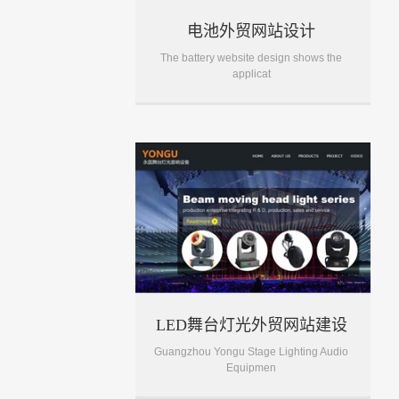
电池外贸网站设计
The battery website design shows the
applicat
LED舞台灯光外贸网站建设
Guangzhou Yongu Stage Lighting Audio
Equipmen