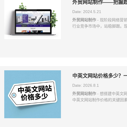
外贸网站制作——把握
Date: 2024.5.21
外贸网站制作
- 现阶段网络营
行业竞争市场中，站稳脚跟。现
得询盘，现在越来越没有效果了
么外贸独立网站是不是更适合
析。 独立外贸网站制作 首先
己的店标、拥有自己的品牌，
将能体现自己产品的形象和实
中英文网站价格多少？
Date: 2026.8.1
外贸网站制作
- 想搭建中英文
中英文网站制作价格的关键因素
能、会员系统、复杂交互，开发
普通展示站贵不少。 设计要求
师投入精力多，价格自然高。高
容数量：页面多、资料丰富，