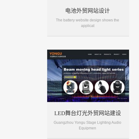
电池外贸网站设计
The battery website design shows the
applicat
LED舞台灯光外贸网站建设
Guangzhou Yongu Stage Lighting Audio
Equipmen