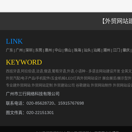
【外贸网站建
LINK
广东 | 广州 | 深圳 | 东莞 | 惠州 | 中山 | 佛山 | 珠海 | 汕头 | 汕尾 | 潮州 | 江门 | 肇庆 
KEYWORD
西班牙语,阿拉伯语,法语,俄语,葡萄牙语,外语,小语种 - 多语言网站建设开发
全英文
外贸汽配/电子产品/手机配件/五金机械/LED灯具外贸网站设计
展会展览/展示型
专业建外贸网站
外贸网站定制
外贸建站公司
谷歌建站
外贸网站制作
外贸网站设
广州市三行网络科技有限公司
联系电话：020-85628720、15915767698
图文传真：020-22151301