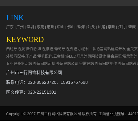
LINK
广东 | 广州 | 深圳 | 东莞 | 惠州 | 中山 | 佛山 | 珠海 | 汕头 | 汕尾 | 潮州 | 江门 | 肇庆 
KEYWORD
西班牙语,阿拉伯语,法语,俄语,葡萄牙语,外语,小语种 - 多语言网站建设开发
全英文
外贸汽配/电子产品/手机配件/五金机械/LED灯具外贸网站设计
展会展览/展示型
专业建外贸网站
外贸网站定制
外贸建站公司
谷歌建站
外贸网站制作
外贸网站设
广州市三行网络科技有限公司
联系电话：020-85628720、15915767698
图文传真：020-22151301
Copyright
©
2007
广州三行网络科技有限公司
版权所有 工商营业执照号：440106