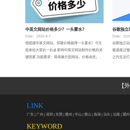
中英文网站价格多少？一头雾水？
谷歌独立
Date：2026-8-7
Date：2026
想搭建中英文网站，却被价格搞得一头雾水？今天
谷歌独立站优
就来给大家扒一扒💰 影响中英文网站制作价格的关
载速度过慢 根据研究显示，如果某个网页在三秒
键因素 功能需求：简单展示型网站，价格亲民；若
之内无法打
涉及电商功能、会员系统、复杂交互，开发成本直
开。快速的
线上升🚀 比如电商网站要处理支付
能够在搜索
载缓慢的网
【外
LINK
广东 | 广州 | 深圳 | 东莞 | 惠州 | 中山 | 佛山 | 珠海 | 汕头 | 汕尾 | 潮州 
KEYWORD