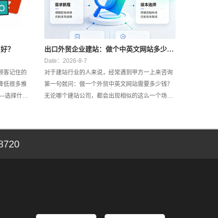
名好？
出口外贸企业建站：做个中英文网站多少
钱？
Date：2026-8-7
顾客记住的
对于建站行业的人来说，经常遇到甲方一上来咨询
降低很多推
第一句就问：做一个外贸中英文网站需要多少钱？
无论哪个建站公司，都会出现相似的这么一个场
型网站都应
景，在还没有清楚对方明确需求的时候，一旦提供
报价之后，甲方如果说报价有些高了，后面不管如
何与甲方沟通和跟进，甲方始终认为你们家贵了，
720
这样很容易不