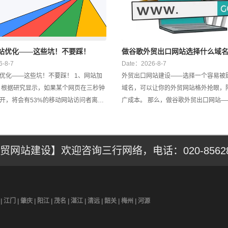
站优化——这些坑！不要踩！
做谷歌外贸出口网站选择什么域
-8-7
Date：2026-8-7
化——这些坑！不要踩！ 1、网站加
外贸出口网站建设——选择一个容易被
钟
域名，可以让你的外贸网站格外抢眼，
开，将会有53%的移动网站访问者离
广成本。 那么，做谷歌外贸出口网站——选择什么
网站速度不仅能够增加用户留存率，还
域名好？（域名一定要短，这是所有类
引擎排名中获得更好的表现。反之，加
该遵循的原则。） 1、公司名字的简称（全拼或者
站，会使谷歌不太可能希望它们
是首字母）。 这样做的好
贸网站建设】欢迎咨询三行网络，电话：020-85628
| 江门 | 肇庆 | 阳江 | 茂名 | 湛江 | 清远 | 韶关 | 梅州 | 河源