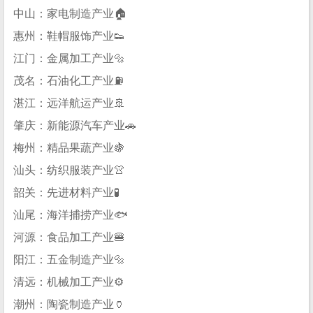
中山：家电制造产业🏠
惠州：鞋帽服饰产业👟
江门：金属加工产业🔩
茂名：石油化工产业⛽
湛江：远洋航运产业🚢
肇庆：新能源汽车产业🚗
梅州：精品果蔬产业🍇
汕头：纺织服装产业👚
韶关：先进材料产业🧪
汕尾：海洋捕捞产业🐟
河源：食品加工产业🍔
阳江：五金制造产业🔩
清远：机械加工产业⚙️
潮州：陶瓷制造产业🏺