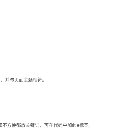
。
s都要不同，并与页面主题相符。
方便都放关键词，可在代码中加title标签。