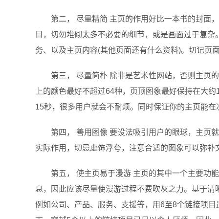
第二， 尽量精简 主页的作用好比一本书的封面，
目，切勿堆砌太多不必要的细节，或是画面过于复杂
务、以及主页内容(其他页面还有什么资料)。切记页
第三， 尽量简朴 除非是艺术性网站，否则主页的
上的颜色最好不超过64种，页顶图象最好保持在大约1
15秒，很多用户就会不耐烦。同时保证你的主页能在
第四， 善用图像 要设法吸引用户的眼球，主页就
实际作用，切忌虚饰浮夸，注意合适的图象可以弥补
第五， 使主页易于漫游 主页的其中一个主要功能
息，因此应该尽量使漫游过程不费吹灰之力。基于清
例如公司、产品、服务、支援等，用6至8个链接项