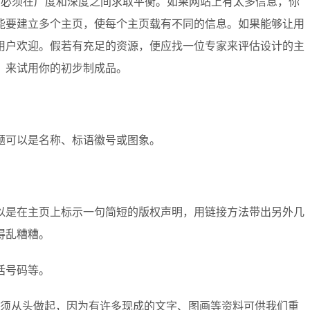
，必须在广度和深度之间求取平衡。如果网站上有太多信息，你
能要建立多个主页，使每个主页载有不同的信息。如果能够让用
用户欢迎。假若有充足的资源，便应找一位专家来评估设计的主
，来试用你的初步制成品。
可以是名称、标语徽号或图象。
是在主页上标示一句简短的版权声明，用链接方法带出另外几
得乱糟糟。
话号码等。
须从头做起，因为有许多现成的文字、图画等资料可供我们重