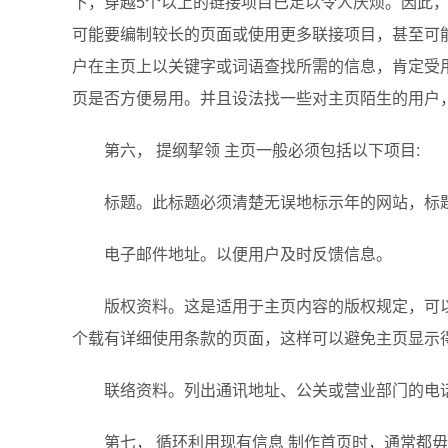
下，穿越5个以上的链接项目已足以令人厌烦。因此
可能要编制较长的页面或使用更多联接项目，甚至可
户在主页上以关键字或词语查找所需的信息，肯定受
页是否方便易用。并且设法找一些对主页陌生的用户
第六， 提纲挈领 主页一般必须包括以下项目:
标题。此标题必须清楚无误地标示年的网站，标题
电子邮件地址。以便用户及时反馈信息。
版权资料。这是适用于主页内容的版权规定，可以
个载有详细使用条款的页面，这样可以避免主页显示
联络资料。列出通讯地址、公关或营业部门的电
第七， 循环利用现有信息 制作首页时，通常都毋