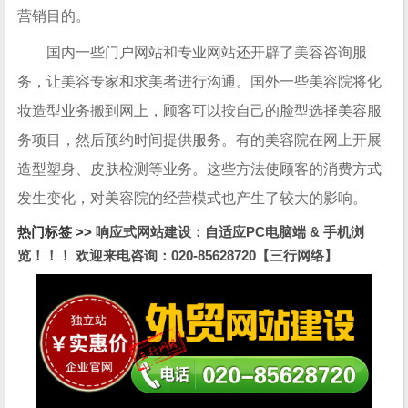
营销目的。
国内一些门户网站和专业网站还开辟了美容咨询服
务，让美容专家和求美者进行沟通。国外一些美容院将化
妆造型业务搬到网上，顾客可以按自己的脸型选择美容服
务项目，然后预约时间提供服务。有的美容院在网上开展
造型塑身、皮肤检测等业务。这些方法使顾客的消费方式
发生变化，对美容院的经营模式也产生了较大的影响。
热门标签 >>
响应式网站建设：自适应PC电脑端 & 手机浏
览！！！ 欢迎来电咨询：020-85628720【三行网络】