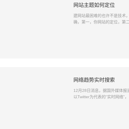
网站主题如何定位
建网站最困难的也许不是技术
确，第一，你网站的定位，第二
站本身受资金人力的限制也不
到我要离开那家公司，都不清
模糊，以至于到后来的推广，
念是相当的模糊的，因为你在
群，以及这个网站所要进行的
网络趋势实时搜索
12月28日消息，据国外媒体报道
以Twitter为代表的“实时网络”
2009年实时网络发展的五大
交网络、移动实时信息、实时协作。
络技术和社交媒体每个月都会
件。不过，我们相信在2010年