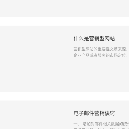
采购安全性等技术性问题解决后
什么是营销型网站
营销型网站的重要性文章来源：互
企业产品或者服务的市场定位
度来制作网站，使得企业网站
对用户访问体验更人性化，有
调整网络推广方法。一、 什么
务的市场定位，不单纯从美工
使得企业网站的整体
电子邮件营销诀窍
一、 增加对邮件相关数据的