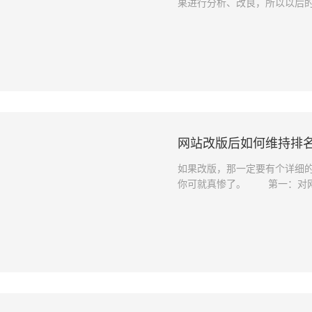
果进行分析、改良，所以以后
供数据支持，使邮件营销更加
析我们发送的邮件究竟有多少真
发送量-收到退件提示的邮件量
插入一张图片，URL是由程序
接计算出
网站改版后如何维持排
如果改版，那一定要有个详细
你可就真惨了。 第一：对
pr高，哪个页面的排名好，一
他们在依次分到新网站的相关
的收录也会有一定的促进作用
构 网站改版就是为了要改变
掉，我们要保留适合网站的框