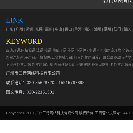
【外贸网站建
LINK
广东 | 广州 | 深圳 | 东莞 | 惠州 | 中山 | 佛山 | 珠海 | 汕头 | 汕尾 | 潮州 | 江门 | 肇庆 
KEYWORD
西班牙语,阿拉伯语,法语,俄语,葡萄牙语,外语,小语种 - 多语言网站建设开发
全英文
外贸汽配/电子产品/手机配件/五金机械/LED灯具外贸网站设计
展会展览/展示型
专业建外贸网站
外贸网站定制
外贸建站公司
谷歌建站
外贸网站制作
外贸网站设
广州市三行网络科技有限公司
联系电话：020-85628720、15915767698
图文传真：020-22151301
Copyright
©
2007
广州三行网络科技有限公司
版权所有 工商营业执照号：440106