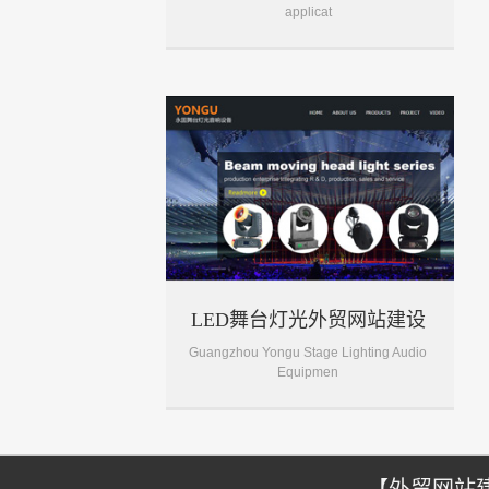
applicat
LED舞台灯光外贸网站建设
Guangzhou Yongu Stage Lighting Audio
Equipmen