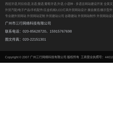
西班牙语,阿拉伯语,法语,俄语,葡萄牙语,外语,小语种 - 多语言网站建设开发
全英文
外贸汽配/电子产品/手机配件/五金机械/LED灯具外贸网站设计
展会展览/展示型
专业建外贸网站
外贸网站定制
外贸建站公司
谷歌建站
外贸网站制作
外贸网站设
广州市三行网络科技有限公司
联系电话：020-85628720、15915767698
图文传真：020-22151301
Copyright
©
2007
广州三行网络科技有限公司
版权所有 工商营业执照号：440106