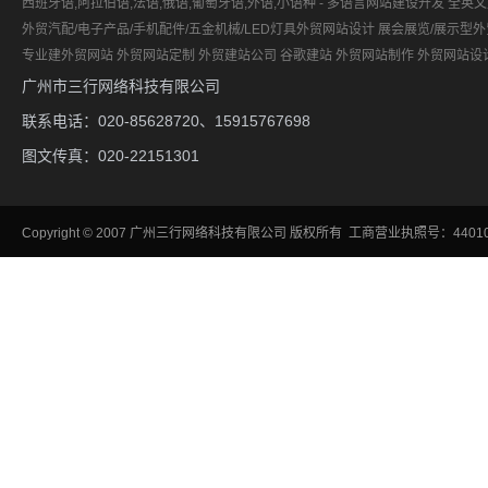
西班牙语,阿拉伯语,法语,俄语,葡萄牙语,外语,小语种 - 多语言网站建设开发
全英文
外贸汽配/电子产品/手机配件/五金机械/LED灯具外贸网站设计
展会展览/展示型
专业建外贸网站
外贸网站定制
外贸建站公司
谷歌建站
外贸网站制作
外贸网站设
广州市三行网络科技有限公司
联系电话：020-85628720、15915767698
图文传真：020-22151301
Copyright
©
2007
广州三行网络科技有限公司
版权所有 工商营业执照号：440106